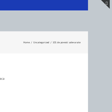
T
S
A
Home
/
Uncategorized
/
101 de povesti adevarate
aca