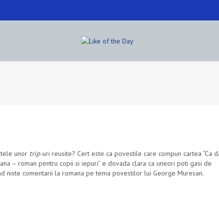
tatele unor
trip
-uri reusite? Cert este ca povestile care compun cartea “
Ca d
fana – roman pentru copii si iepuri” e dovada clara ca uneori poti gasi de
vad niste comentarii la romana pe tema povestilor
lui George Muresan
.