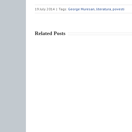
19 July 2014
|
Tags:
George Muresan
,
literatura
,
povesti
Related Posts