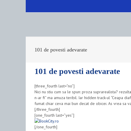
101 de povesti adevarate
101 de povesti adevarate
[three_fourth last=”no”]
Nici nu stiu cum sa le spun: proza suprarealista? rezul
n-ar fi”
ma amuza teribil. Iar hidden track-ul “Ceapa dia
fumat chiar ceva mai bun decat de obicei. As vrea sa 
[/three_fourth]
[one_fourth last=”yes”]
[/one_fourth]