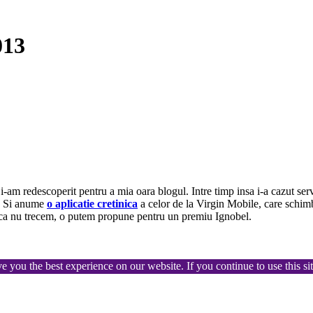
013
 i-am redescoperit pentru a mia oara blogul. Intre timp insa i-a cazut serv
i. Si anume
o aplicatie cretinica
a celor de la Virgin Mobile, care schimb
Daca nu trecem, o putem propune pentru un premiu Ignobel.
ve you the best experience on our website. If you continue to use this s