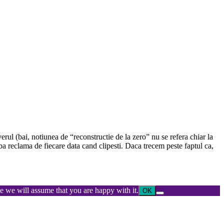
erul (bai, notiunea de “reconstructie de la zero” nu se refera chiar la
a reclama de fiecare data cand clipesti. Daca trecem peste faptul ca,
ite we will assume that you are happy with it.
OK