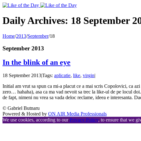
Toggle
SlidingBar
Area
Daily Archives:
18 September 2
Home
/
2013
/
September
/
18
September 2013
In the blink of an eye
18 September 2013
|
Tags:
aplicatie
,
like
,
virgin
|
Initial am vrut sa spun ca mi-a placut ce a mai scris Copolovici, ca azi
zero… hahaha), asa ca ma vad nevoit sa trec la like-ul de pe locul do
de fapt, nimeni nu vrea sa vada deloc reclame, ideea e interesanta. 
© Gabriel Butnaru
Powered & Hosted by
ON AIR Media Professionals
We use cookies, according to our
Privacy Policy
, to ensure that we gi