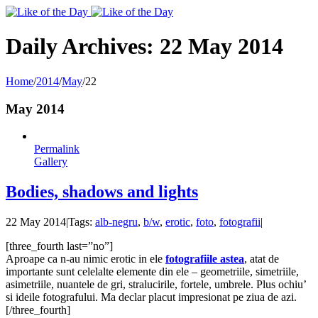
Toggle
SlidingBar
Area
Daily Archives:
22 May 2014
Home
/
2014
/
May
/
22
May 2014
Permalink
Gallery
Bodies, shadows and lights
22 May 2014
|
Tags:
alb-negru
,
b/w
,
erotic
,
foto
,
fotografii
|
[three_fourth last=”no”]
Aproape ca n-au nimic erotic in ele
fotografiile astea
, atat de
importante sunt celelalte elemente din ele – geometriile, simetriile,
asimetriile, nuantele de gri, stralucirile, fortele, umbrele. Plus ochiu’
si ideile fotografului. Ma declar placut impresionat pe ziua de azi.
[/three_fourth]