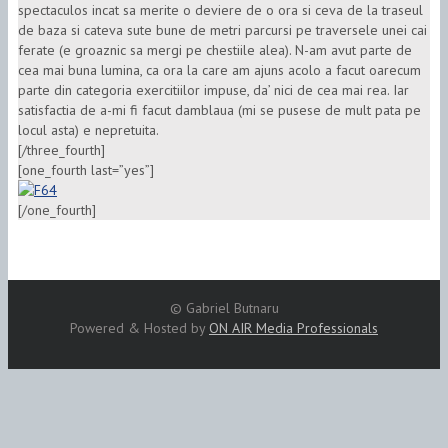
spectaculos incat sa merite o deviere de o ora si ceva de la traseul
de baza si cateva sute bune de metri parcursi pe traversele unei cai
ferate (e groaznic sa mergi pe chestiile alea). N-am avut parte de
cea mai buna lumina, ca ora la care am ajuns acolo a facut oarecum
parte din categoria exercitiilor impuse, da’ nici de cea mai rea. Iar
satisfactia de a-mi fi facut damblaua (mi se pusese de mult pata pe
locul asta) e nepretuita.
[/three_fourth]
[one_fourth last=”yes”]
[/one_fourth]
© Gabriel Butnaru
Powered & Hosted by
ON AIR Media Professionals