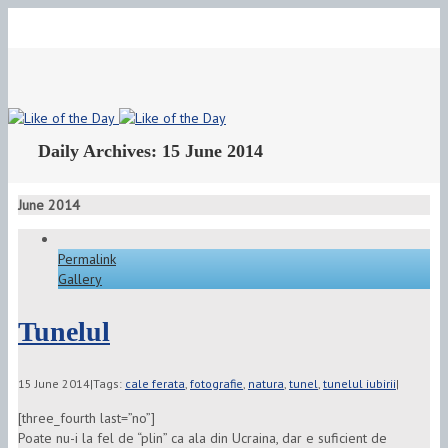
Toggle
Sliding
Area
Daily Archives:
15 June 2014
June 2014
Permalink
Gallery
Tunelul
15 June 2014
|
Tags:
cale ferata
,
fotografie
,
natura
,
tunel
,
tunelul iubirii
|
[three_fourth last=”no”]
Poate nu-i la fel de “plin” ca ala din Ucraina, dar e suficient de