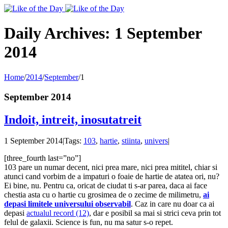
Toggle
SlidingBar
Area
Daily Archives:
1 September
2014
Home
/
2014
/
September
/
1
September 2014
Indoit, intreit, inosutatreit
1 September 2014
|
Tags:
103
,
hartie
,
stiinta
,
univers
|
[three_fourth last=”no”]
103 pare un numar decent, nici prea mare, nici prea mititel, chiar si
atunci cand vorbim de a impaturi o foaie de hartie de atatea ori, nu?
Ei bine, nu. Pentru ca, oricat de ciudat ti s-ar parea, daca ai face
chestia asta cu o hartie cu grosimea de o zecime de milimetru,
ai
depasi limitele universului observabil
. Caz in care nu doar ca ai
depasi
actualul record (12)
, dar e posibil sa mai si strici ceva prin tot
felul de galaxii. Science is fun, nu ma satur s-o repet.