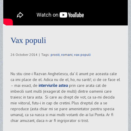
Vax populi
26 October 2014
|
Tags:
prosti
,
romani
,
vax populi
Nu stiu cine-i Razvan Anghelescu, da’ il anunt pe aceasta cale
ca imi place de el. Adica nu de el, ho, nu sariti!, ci de ce face el
– mai exact, de
interviurile astea
prin care arata cat de
imbecili sunt multi (exagerat de multi) dintre oamenii care
traiesc in tara asta. Si care au drept de vot, ca sa-mi decida
mie viitorul, futu-i in cap de cretini. Plus dreptul de a se
reproduce (asta chiar mi se pare amenintator pentru specia
umana), ca sa nasca si mai multi votanti de-ai lui Ponta. Ar fi
chiar amuzant, daca n-ar fi ingrijorator si trist.