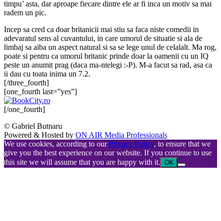
timpu’ asta, dar aproape fiecare dintre ele ar fi inca un motiv sa mai
radem un pic.
Incep sa cred ca doar britanicii mai stiu sa faca niste comedii in
adevaratul sens al cuvantului, in care umorul de situatie si ala de
limbaj sa aiba un aspect natural si sa se lege unul de celalalt. Ma rog,
poate si pentru ca umorul britanic prinde doar la oamenii cu un IQ
peste un anumit prag (daca ma-ntelegi :-P). M-a facut sa rad, asa ca
ii dau cu toata inima un 7.2.
[/three_fourth]
[one_fourth last=”yes”]
[/one_fourth]
© Gabriel Butnaru
Powered & Hosted by
ON AIR Media Professionals
We use cookies, according to our
Privacy Policy
, to ensure that we
give you the best experience on our website. If you continue to use
this site we will assume that you are happy with it.
OK