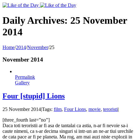
Toggle
SlidingBar
Area
Daily Archives:
25 November
2014
Home
/
2014
/
November
/
25
November 2014
Permalink
Gallery
Four [stupid] Lions
25 November 2014
|
Tags:
film
,
Four Lions
,
movie
,
teroristi
|
[three_fourth last=”no”]
Daca toti teroristii ar fi asa de tantalai ca astia, n-ar fi nevoie sa-i
caute nimeni, ca s-ar decima singuri si intr-un an ne-ar tiui urechile
de cata pace ar fi pe planeta. Ma rog, am mai auzi niste explozii in