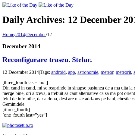
Toggle
SlidingBar
Area
Daily Archives:
12 December 20
Home
/
2014
/
December
/
12
December 2014
Reconfigurare traseu. Stelar.
12 December 2014
|
Tags:
android
,
app
,
astronomie
,
meteor
,
meteorit
,
[three_fourth last=”no”]
Din cand in cand, mi se reaprinde in sinapse pasiunea de a ma uita la 
merge bine, ori altceva, a trebuit sa caut alternative ca sa ma pot orie
felul de info utile, dar a doua, desi are niste add-ons pe bani, chesti
Geminidele.
[/three_fourth]
[one_fourth last=”yes”]