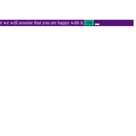
ite we will assume that you are happy with it.
OK