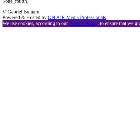
[/one_fourth]
© Gabriel Butnaru
Powered & Hosted by
ON AIR Media Professionals
We use cookies, according to our
Privacy Policy
, to ensure that we gi