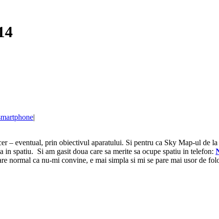
14
smartphone
|
cer – eventual, prin obiectivul aparatului. Si pentru ca Sky Map-ul de l
nta in spatiu. Si am gasit doua care sa merite sa ocupe spatiu in telefon:
e care normal ca nu-mi convine, e mai simpla si mi se pare mai usor de fo