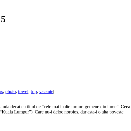
15
rs
,
photo
,
travel
,
trip
,
vacante
|
uda decat cu titlul de “cele mai inalte turnuri gemene din lume”. Ceea ce
 “Kuala Lumpur”). Care nu-i deloc noroios, dar asta-i o alta poveste.