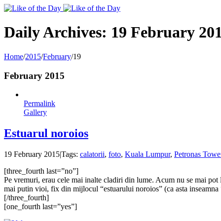
Toggle
SlidingBar
Area
Daily Archives:
19 February 20
Home
/
2015
/
February
/
19
February 2015
Permalink
Gallery
Estuarul noroios
19 February 2015
|
Tags:
calatorii
,
foto
,
Kuala Lumpur
,
Petronas Towe
[three_fourth last=”no”]
Pe vremuri, erau cele mai inalte cladiri din lume. Acum nu se mai pot la
mai putin vioi, fix din mijlocul “estuarului noroios” (ca asta inseamna
[/three_fourth]
[one_fourth last=”yes”]