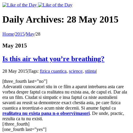
Toggle
SlidingBar
Area
Daily Archives:
28 May 2015
Home
/
2015
/
May
/
28
May 2015
Is this air what you’re breathing?
28 May 2015
|
Tags:
fizica cuantica
,
science
,
stiinta
|
[three_fourth last=”no”]
Adevaratii cunoscatori stiu in ce film a aparut intrebarea asta care
vorbea despre faptul ca realitatea nu exista asa, de capul ei. Dar ala
era un film. Ciudat si simpatic e insa faptul ca niste australieni
savanti au reusit sa demontreze exact chestia asta, pe care fizica
cuantica a teoretizat-o acum niste decenii. Si anume faptul ca
realitatea nu exista pana n-o observi/masori
. De unde, practic,
rezulta ca tu nu existi.
[/three_fourth]
[one_fourth last=”yes”]