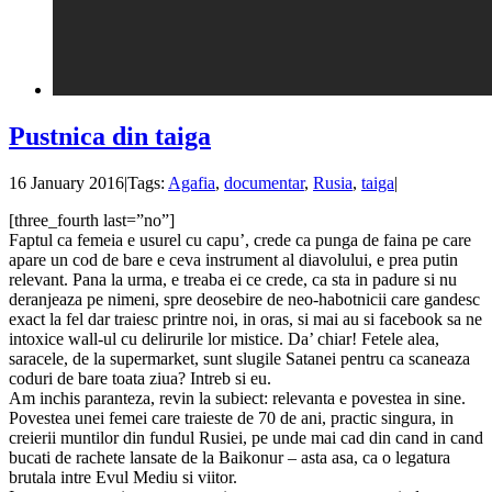
Pustnica din taiga
16 January 2016
|
Tags:
Agafia
,
documentar
,
Rusia
,
taiga
|
[three_fourth last=”no”]
Faptul ca femeia e usurel cu capu’, crede ca punga de faina pe care
apare un cod de bare e ceva instrument al diavolului, e prea putin
relevant. Pana la urma, e treaba ei ce crede, ca sta in padure si nu
deranjeaza pe nimeni, spre deosebire de neo-habotnicii care gandesc
exact la fel dar traiesc printre noi, in oras, si mai au si facebook sa ne
intoxice wall-ul cu delirurile lor mistice. Da’ chiar! Fetele alea,
saracele, de la supermarket, sunt slugile Satanei pentru ca scaneaza
coduri de bare toata ziua? Intreb si eu.
Am inchis paranteza, revin la subiect: relevanta e povestea in sine.
Povestea unei femei care traieste de 70 de ani, practic singura, in
creierii muntilor din fundul Rusiei, pe unde mai cad din cand in cand
bucati de rachete lansate de la Baikonur – asta asa, ca o legatura
brutala intre Evul Mediu si viitor.