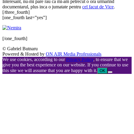
Interesant, nu-mi pare rau ca mi-am petrecut o ora urmarind
documentarul, plus inca o jumatate pentru
cel facut de Vice
.
[/three_fourth]
[one_fourth last=”yes”]
[/one_fourth]
© Gabriel Butnaru
Powered & Hosted by
ON AIR Media Professionals
We use cookies, according to our
Privacy Policy
, to ensure that we
give you the best experience on our website. If you continue to use
this site we will assume that you are happy with it.
OK