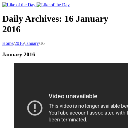
Toggle
SlidingBar
Area
Daily Archives:
16 January
2016
Home
/
2016
/
January
/
16
January 2016