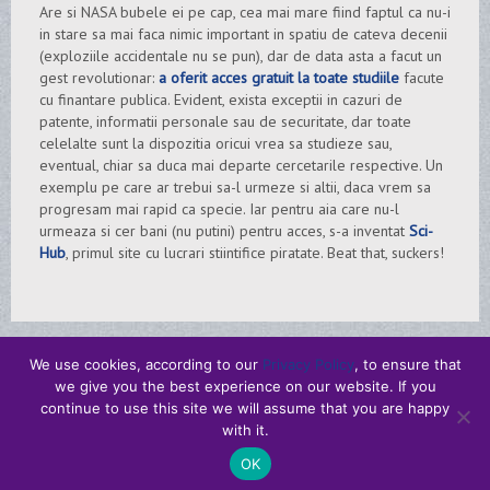
Are si NASA bubele ei pe cap, cea mai mare fiind faptul ca nu-i
in stare sa mai faca nimic important in spatiu de cateva decenii
(exploziile accidentale nu se pun), dar de data asta a facut un
gest revolutionar:
a oferit acces gratuit la toate studiile
facute
cu finantare publica. Evident, exista exceptii in cazuri de
patente, informatii personale sau de securitate, dar toate
celelalte sunt la dispozitia oricui vrea sa studieze sau,
eventual, chiar sa duca mai departe cercetarile respective. Un
exemplu pe care ar trebui sa-l urmeze si altii, daca vrem sa
progresam mai rapid ca specie. Iar pentru aia care nu-l
urmeaza si cer bani (nu putini) pentru acces, s-a inventat
Sci-
Hub
, primul site cu lucrari stiintifice piratate. Beat that, suckers!
We use cookies, according to our
Privacy Policy
, to ensure that
we give you the best experience on our website. If you
continue to use this site we will assume that you are happy
with it.
© Gabriel Butnaru
OK
Powered & Hosted by
ON AIR Media Professionals