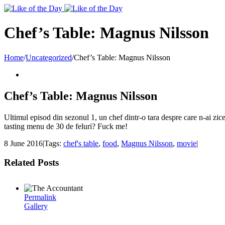
Toggle
SlidingBar
Area
Chef’s Table: Magnus Nilsson
Home
/
Uncategorized
/
Chef’s Table: Magnus Nilsson
Chef’s Table: Magnus Nilsson
Ultimul episod din sezonul 1, un chef dintr-o tara despre care n-ai zice
tasting menu de 30 de feluri? Fuck me!
8 June 2016
|
Tags:
chef's table
,
food
,
Magnus Nilsson
,
movie
|
Related Posts
Permalink
Gallery