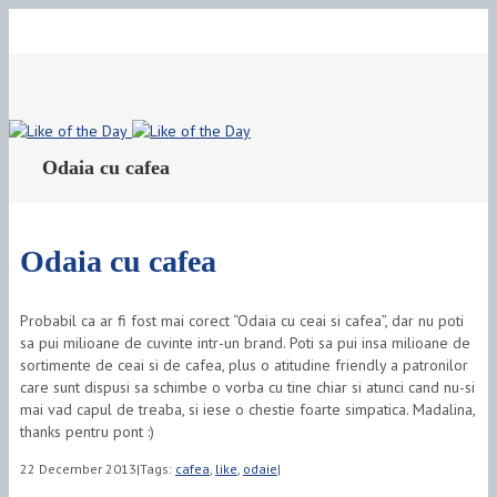
Toggle
Sliding
Area
Odaia cu cafea
Odaia cu cafea
Probabil ca ar fi fost mai corect “Odaia cu ceai si cafea”, dar nu poti
sa pui milioane de cuvinte intr-un brand. Poti sa pui insa milioane de
sortimente de ceai si de cafea, plus o atitudine friendly a patronilor
care sunt dispusi sa schimbe o vorba cu tine chiar si atunci cand nu-si
mai vad capul de treaba, si iese o chestie foarte simpatica. Madalina,
thanks pentru pont :)
22 December 2013
|
Tags:
cafea
,
like
,
odaie
|