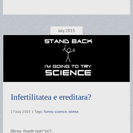
July 2015
Infertilitatea e ereditara?
27 July 2015
|
Tags:
funny
,
science
,
stiinta
[three_fourth last=”no”]