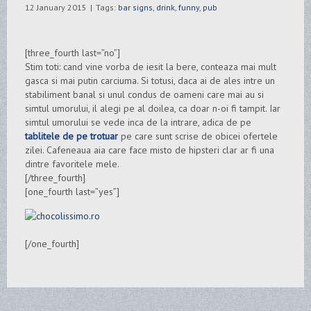
12 January 2015
|
Tags:
bar signs
,
drink
,
funny
,
pub
[three_fourth last=”no”]
Stim toti: cand vine vorba de iesit la bere, conteaza mai mult
gasca si mai putin carciuma. Si totusi, daca ai de ales intre un
stabiliment banal si unul condus de oameni care mai au si
simtul umorului, il alegi pe al doilea, ca doar n-oi fi tampit. Iar
simtul umorului se vede inca de la intrare, adica de pe
tablitele de pe trotuar
pe care sunt scrise de obicei ofertele
zilei. Cafeneaua aia care face misto de hipsteri clar ar fi una
dintre favoritele mele.
[/three_fourth]
[one_fourth last=”yes”]
[/one_fourth]