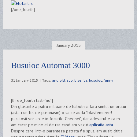
[/one_fourth]
January 2015
Busuioc Automat 3000
31 January 2015
|
Tags:
android
,
app
,
biserica
,
busuioc
,
funny
[three_fourth last=”no”]
Din glasurile a patru milioane de habotnici fara simtul umorului
(asta-i un fel de pleonasm) o sa se auda “blasfemieee!
pacatosii vor arde in focurile Gheenei”, dar adevarul e ca m-
am cacat pe
mine
ei de ras cand am vazut
aplicatia asta
.
Despre care, intr-o paranteza patrata fie spus, am auzit, citit si
vazut pentru prima data la
TVdece
, unde Zicu a facut un