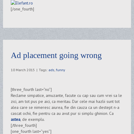
[/one_fourth]
Ad placement going wrong
10 March 2015
|
Tags:
ads
,
funny
[three_fourth last=”no”]
Reclame simpatice, amuzante, facute cu cap sau cum vrei sa le
zici, am tot pus pe aici, ca meritau. Dar cele mai hazlii sunt tot
alea care se nimeresc aiurea, fie din cauza ca un destept n-a
cascat ochii, fie pentru ca au avut pur si simplu ghinion. Ca
astea
, de exemplu.
[/three_fourth]
[one_fourth last=”yes”]