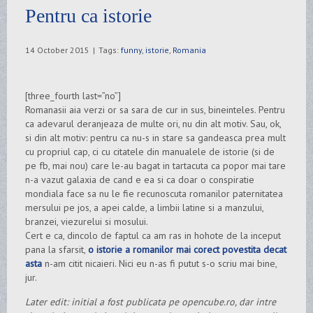
Pentru ca istorie
14 October 2015
|
Tags:
funny
,
istorie
,
Romania
[three_fourth last=”no”]
Romanasii aia verzi or sa sara de cur in sus, bineinteles. Pentru
ca adevarul deranjeaza de multe ori, nu din alt motiv. Sau, ok,
si din alt motiv: pentru ca nu-s in stare sa gandeasca prea mult
cu propriul cap, ci cu citatele din manualele de istorie (si de
pe fb, mai nou) care le-au bagat in tartacuta ca popor mai tare
n-a vazut galaxia de cand e ea si ca doar o conspiratie
mondiala face sa nu le fie recunoscuta romanilor paternitatea
mersului pe jos, a apei calde, a limbii latine si a manzului,
branzei, viezurelui si mosului.
Cert e ca, dincolo de faptul ca am ras in hohote de la inceput
pana la sfarsit,
o istorie a romanilor mai corect povestita decat
asta
n-am citit nicaieri. Nici eu n-as fi putut s-o scriu mai bine,
jur.
Later edit: initial a fost publicata pe opencube.ro, dar intre