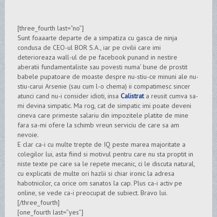
[three_fourth last=”no”]
Sunt foaaarte departe de a simpatiza cu gasca de ninja
condusa de CEO-ul BOR S.A., iar pe civilii care imi
deterioreaza wall-ul de pe facebook punand in nestire
aberatii fundamentaliste sau povesti numa’ bune de prostit
babele pupatoare de moaste despre nu-stiu-ce minuni ale nu-
stiu-carui Arsenie (sau cum l-o chema) ii compatimesc sincer
atunci cand nu-i consider idioti, insa
Calistrat
a reusit cumva sa-
mi devina simpatic. Ma rog, cat de simpatic imi poate deveni
cineva care primeste salariu din impozitele platite de mine
fara sa-mi ofere la schimb vreun serviciu de care sa am
nevoie.
E clar ca-i cu multe trepte de IQ peste marea majoritate a
colegilor lui, asta fiind si motivul pentru care nu sta proptit in
niste texte pe care sa le repete mecanic, ci le discuta natural,
cu explicatii de multe ori hazlii si chiar ironic la adresa
habotnicilor, ca orice om sanatos la cap. Plus ca-i activ pe
online, se vede ca-i preocupat de subiect. Bravo lui.
[/three_fourth]
[one_fourth last=”yes”]