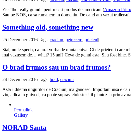
Zic “the really grand” pentru ca-i produs de americani (
Amazon Prim
Sau pe NOS, ca sa ramanem in domeniu. De cand am vazut trailer-ul am
Something old, something new
25 December 2016
|
Tags:
craciun
,
petrecere
,
prieteni
|
Stai, nu te speria, ca nu-i vorba de nunta cuiva. Ci de prietenii care 
mai vazusem de… what? 15 ani? Ceva de genul asta. Si a fost bine. Si
O brad frumos sau un brad frumos?
24 December 2016
|
Tags:
brad
,
craciun
|
Asta-i dilema ungurilor de Craciun, ma gandesc. Important insa e ca-i 
viu, adica in ghiveci, ca poate supravietuieste si il plantez la primava
Permalink
Gallery
NORAD Santa