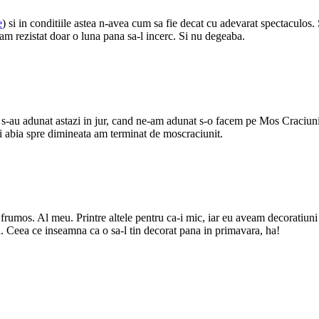
e
) si in conditiile astea n-avea cum sa fie decat cu adevarat spectaculos
 rezistat doar o luna pana sa-l incerc. Si nu degeaba.
mi s-au adunat astazi in jur, cand ne-am adunat s-o facem pe Mos Craciunii
 abia spre dimineata am terminat de moscraciunit.
frumos. Al meu. Printre altele pentru ca-i mic, iar eu aveam decoratiun
ra. Ceea ce inseamna ca o sa-l tin decorat pana in primavara, ha!