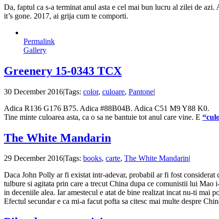
Da, faptul ca s-a terminat anul asta e cel mai bun lucru al zilei de azi.
it’s gone. 2017, ai grija cum te comporti.
Permalink
Gallery
Greenery 15-0343 TCX
30 December 2016
|
Tags:
color
,
culoare
,
Pantone
|
Adica R
136
G
176
B
75. Adica #
88B04B. Adica C51 M9 Y88 K0.
Tine minte culoarea asta, ca o sa ne bantuie tot anul care vine. E
“cul
The White Mandarin
29 December 2016
|
Tags:
books
,
carte
,
The White Mandarin
|
Daca John Polly ar fi existat intr-adevar, probabil ar fi fost considera
tulbure si agitata prin care a trecut China dupa ce comunistii lui Mao i
in deceniile alea. Iar amestecul e atat de bine realizat incat nu-ti mai
Efectul secundar e ca mi-a facut pofta sa citesc mai multe despre Chi