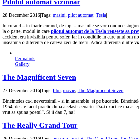
Pilotul automat vizionar
28 December 2016
|
Tags:
masini
,
pilot automat
,
Tesla
|
In curand – in foarte curand, de fapt – masinile se vor conduce singure
la o parte, modul in care
pilotul automat de la Tesla reuseste sa pr
accident era invizibila pentru sofer. Iar in conditiile in care unui om
inseamna o diferenta de cateva zeci de metri. Adica diferenta dintre vi
Permalink
Gallery
The Magnificent Seven
27 December 2016
|
Tags:
film
,
movie
,
The Magnificent Seven
|
Bineinteles ca-i neverosimil – si in ansamblu, si pe bucatele. Bineintel
1954, desi e facut practic dupa acelasi scenariu. Da-i exact ce ma aste
vrut sa spuna poetul”. Si ii dau 7, na!
The Really Grand Tour
26 December 2016
|
Tags:
amazon
,
masini
,
The Grand Tour
,
Top Gear