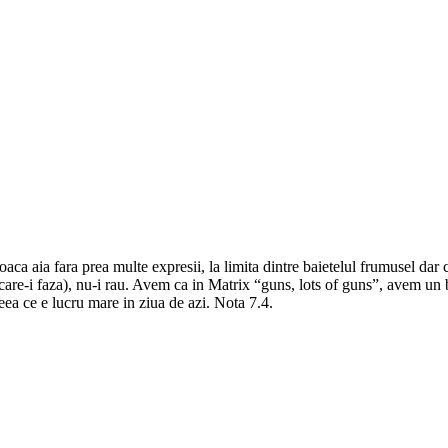
 aia fara prea multe expresii, la limita dintre baietelul frumusel dar cam 
are-i faza), nu-i rau. Avem ca in Matrix “guns, lots of guns”, avem un b
ceea ce e lucru mare in ziua de azi. Nota 7.4.