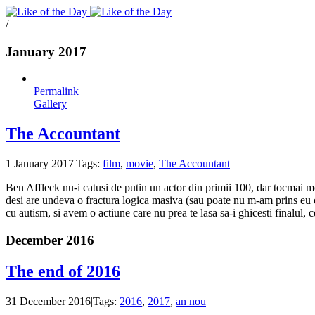
Toggle
SlidingBar
/
Area
January 2017
Permalink
Gallery
The Accountant
1 January 2017
|
Tags:
film
,
movie
,
The Accountant
|
Ben Affleck nu-i catusi de putin un actor din primii 100, dar tocmai moaca
desi are undeva o fractura logica masiva (sau poate nu m-am prins eu c
cu autism, si avem o actiune care nu prea te lasa sa-i ghicesti finalul, 
December 2016
The end of 2016
31 December 2016
|
Tags:
2016
,
2017
,
an nou
|