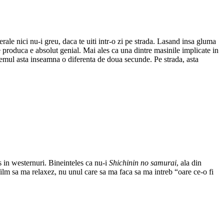
ale nici nu-i greu, daca te uiti intr-o zi pe strada. Lasand insa gluma
e produca e absolut genial. Mai ales ca una dintre masinile implicate in
stemul asta inseamna o diferenta de doua secunde. Pe strada, asta
s in westernuri. Bineinteles ca nu-i
Shichinin no samurai
, ala din
film sa ma relaxez, nu unul care sa ma faca sa ma intreb “oare ce-o fi