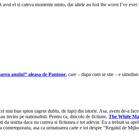
 A avut el si cateva momente misto, dar altele au fost the worst I’ve ever
oarea anului” aleasa de Pantone
, care – dupa cum se stie – e simultan 
t cel mai bun spion (agent dublu, de fapt) din istorie. Asa, avem de-a fa
-au invins pe nationalisti. Pentru ca, dincolo de fictiune,
The White Ma
 poti da seama daca nu cumva si fictiunea e tot adevar. Eu a trebuit sa ap
na contemporana, asa ca urmatoarea carte e tot despre “Regatul de Mijlo