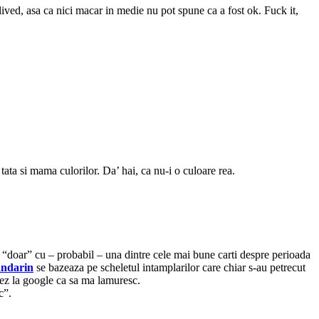
 lived, asa ca nici macar in medie nu pot spune ca a fost ok. Fuck it,
tata si mama culorilor. Da’ hai, ca nu-i o culoare rea.
ce “doar” cu – probabil – una dintre cele mai bune carti despre perioada
ndarin
se bazeaza pe scheletul intamplarilor care chiar s-au petrecut
elez la google ca sa ma lamuresc.
c”.