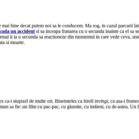
 mai bine decat putem noi sa le conducem. Ma rog, in cazul parcarii later
evada un accident
si sa inceapa franarea cu o secunda inainte ca el sa s
 normal ii ia o secunda sa reactioneze din momentul in care vede ceva, si
ata si moarte.
es ca-i stupizel de multe ori. Bineinteles ca
binili invingi
, ca asa-i frumo
ptam sa fie: un film cu pac-pac, cu glumite, cu indieni, cu de-astea. Un 
|