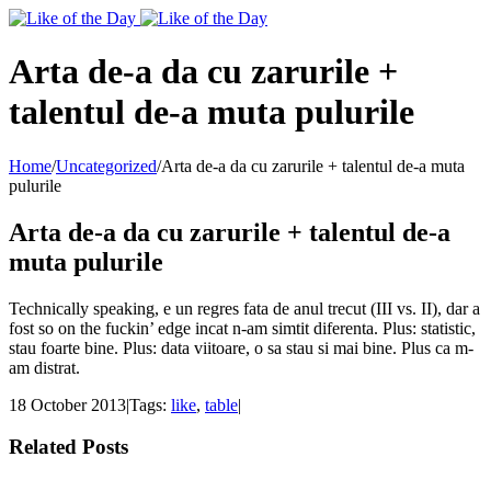
Toggle
SlidingBar
Area
Arta de-a da cu zarurile +
talentul de-a muta pulurile
Home
/
Uncategorized
/
Arta de-a da cu zarurile + talentul de-a muta
pulurile
Arta de-a da cu zarurile + talentul de-a
muta pulurile
Technically speaking, e un regres fata de anul trecut (III vs. II), dar a
fost so on the fuckin’ edge incat n-am simtit diferenta. Plus: statistic,
stau foarte bine. Plus: data viitoare, o sa stau si mai bine. Plus ca m-
am distrat.
18 October 2013
|
Tags:
like
,
table
|
Related Posts