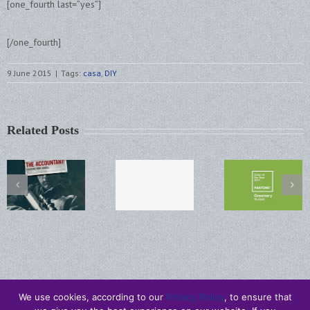
[one_fourth last=”yes”]
[/one_fourth]
9 June 2015
|
Tags:
casa
,
DIY
Related Posts
We use cookies, according to our
Privacy Policy
, to ensure that