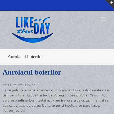
Aurolacul boierilor
Aurolacul boierilor
[three_fourth last=”no”]
Ca nu poti, frate, sa te amesteci cu proletariatul la chestii de-astea: asa
cum bei Pilsner Urquell in loc de Bucegi, folosesti Kober Yacht in loc
de prostii ieftine. L-am testat azi, vreo trei ore si ceva, cat mi-a luat sa
dau cu pensula pe pereti. De la un punct incolo, ti se pare haios.
[/three_fourth]