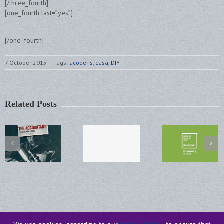
[/three_fourth]
[one_fourth last=”yes”]
[/one_fourth]
7 October 2015
|
Tags:
acoperis
,
casa
,
DIY
Related Posts