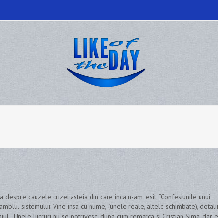
a despre cauzele crizei asteia din care inca n-am iesit, “Confesiunile unui
amblul sistemului. Vine insa cu nume, (unele reale, altele schimbate), detali
isajul. Unele lucruri nu se potrivesc, dupa cum remarca si Cristian Sima, dar e