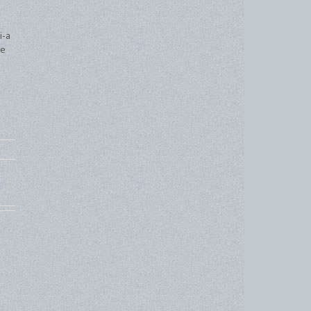
i-a
re