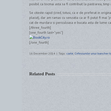
posibil ca tocmai asta sa fi contribuit la pastrarea, timp 
Se citeste rapid (cred, totusi, ca e de preferat in origi
placut), dar am ramas cu senzatia ca ar fi putut fi mai “p
cat de murdara si periculoasa e bucata asta de lume care
[/three_fourth]
[one_fourth last=”yes”]
[/one_fourth]
16 December 2014
|
Tags:
carte
,
Cnfesiunile unui bancher t
Related Posts