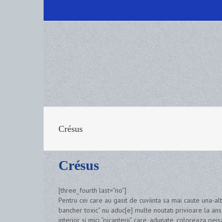
Crésus
Crésus
[three_fourth last=”no”]
Pentru cei care au gasit de cuviinta sa mai caute una-alt
bancher toxic” nu aduc[e] multe noutati privioare la ans
interior si mici “picanterii” care, adunate, coloreaza pe