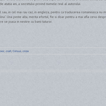
de atatia ani, a secretului privind numele real al autorului.
nal sau, in cel mai rau caz, in engleza, pentru ca traducerea romaneasca nu m
lina”. Una peste alta, merita efortul, fie si doar pentru a mai afla ceva desp
 se joaca in nestire cu banii tuturor.
oxic
,
crah
,
Crésus
,
criza