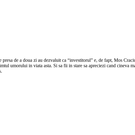
 presa de a doua zi au dezvaluit ca “investitorul” e, de fapt, Mos Craciu
imtul umorului in viata asta. Si sa fii in stare sa apreciezi cand cineva 
s.