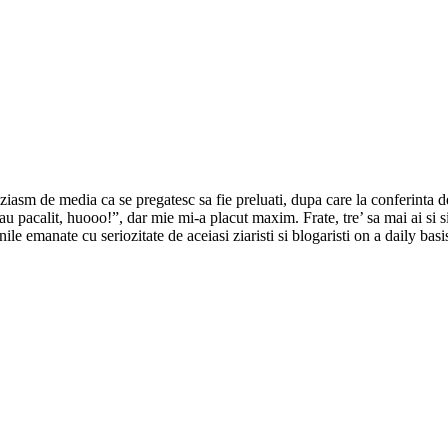
ziasm de media ca se pregatesc sa fie preluati, dupa care la conferinta de
au pacalit, huooo!”, dar mie mi-a placut maxim. Frate, tre’ sa mai ai si s
 emanate cu seriozitate de aceiasi ziaristi si blogaristi on a daily basi