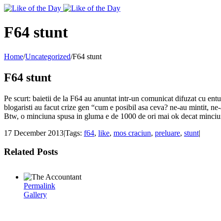
Toggle
SlidingBar
Area
F64 stunt
Home
/
Uncategorized
/
F64 stunt
F64 stunt
Pe scurt: baietii de la F64 au anuntat intr-un comunicat difuzat cu entu
blogaristi au facut crize gen “cum e posibil asa ceva? ne-au mintit, ne-
Btw, o minciuna spusa in gluma e de 1000 de ori mai ok decat minciunile
17 December 2013
|
Tags:
f64
,
like
,
mos craciun
,
preluare
,
stunt
|
Related Posts
Permalink
Gallery