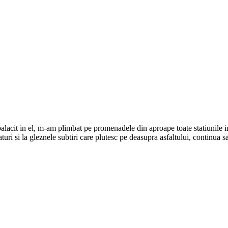
balacit in el, m-am plimbat pe promenadele din aproape toate statiunile 
laturi si la gleznele subtiri care plutesc pe deasupra asfaltului, continua s