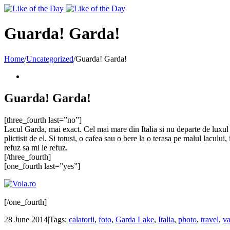
Toggle
SlidingBar
Area
Guarda! Garda!
Home
/
Uncategorized
/
Guarda! Garda!
Guarda! Garda!
[three_fourth last=”no”]
Lacul Garda, mai exact. Cel mai mare din Italia si nu departe de luxul
plictisit de el. Si totusi, o cafea sau o bere la o terasa pe malul lacului
refuz sa mi le refuz.
[/three_fourth]
[one_fourth last=”yes”]
[/one_fourth]
28 June 2014
|
Tags:
calatorii
,
foto
,
Garda Lake
,
Italia
,
photo
,
travel
,
va