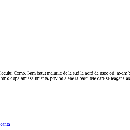
 lacului Como. I-am batut malurile de la sud la nord de nspe ori, m-am 
, intr-o dupa-amiaza linistita, privind alene la barcutele care se leagana a
canta
|