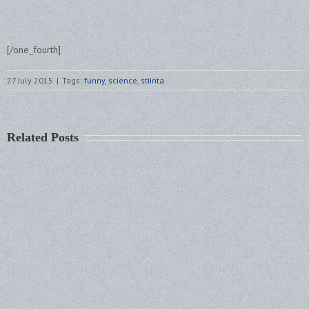
[/one_fourth]
27 July 2015
|
Tags:
funny
,
science
,
stiinta
Related Posts