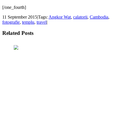
[/one_fourth]
11 September 2015
|
Tags:
Angkor Wat
,
calatorii
,
Cambodia
,
fotografie
,
templu
,
travel
|
Related Posts