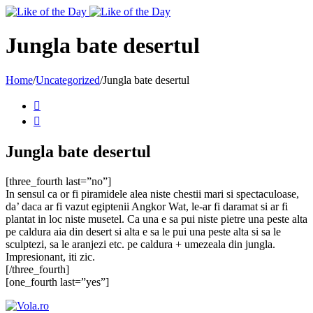
Toggle
SlidingBar
Area
Jungla bate desertul
Home
/
Uncategorized
/
Jungla bate desertul


Jungla bate desertul
[three_fourth last=”no”]
In sensul ca or fi piramidele alea niste chestii mari si spectaculoase,
da’ daca ar fi vazut egiptenii Angkor Wat, le-ar fi daramat si ar fi
plantat in loc niste musetel. Ca una e sa pui niste pietre una peste alta
pe caldura aia din desert si alta e sa le pui una peste alta si sa le
sculptezi, sa le aranjezi etc. pe caldura + umezeala din jungla.
Impresionant, iti zic.
[/three_fourth]
[one_fourth last=”yes”]