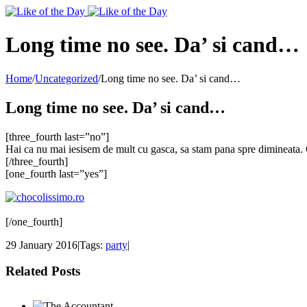
Toggle
SlidingBar
Area
Long time no see. Da’ si cand…
Home
/
Uncategorized
/
Long time no see. Da’ si cand…
Long time no see. Da’ si cand…
[three_fourth last=”no”]
Hai ca nu mai iesisem de mult cu gasca, sa stam pana spre dimineata. Ce
[/three_fourth]
[one_fourth last=”yes”]
[/one_fourth]
29 January 2016
|
Tags:
party
|
Related Posts