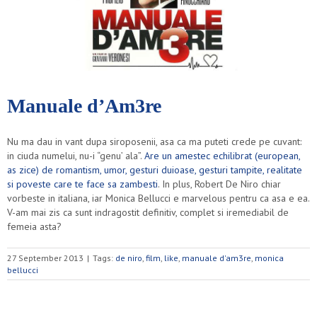
Manuale d’Am3re
Nu ma dau in vant dupa siroposenii, asa ca ma puteti crede pe cuvant:
in ciuda numelui, nu-i “genu’ ala”.
Are un amestec echilibrat (european,
as zice) de romantism, umor, gesturi duioase, gesturi tampite, realitate
si poveste care te face sa zambesti
. In plus, Robert De Niro chiar
vorbeste in italiana, iar Monica Bellucci e marvelous pentru ca asa e ea.
V-am mai zis ca sunt indragostit definitiv, complet si iremediabil de
femeia asta?
27 September 2013
|
Tags:
de niro
,
film
,
like
,
manuale d'am3re
,
monica
bellucci