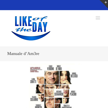
Manuale d’Am3re