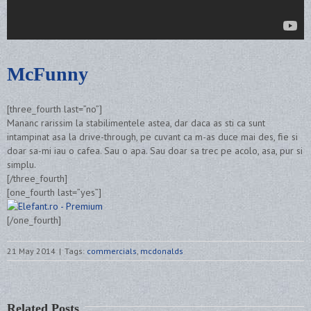
McFunny
[three_fourth last=”no”]
Mananc rarissim la stabilimentele astea, dar daca as sti ca sunt
intampinat asa la drive-through, pe cuvant ca m-as duce mai des, fie si
doar sa-mi iau o cafea. Sau o apa. Sau doar sa trec pe acolo, asa, pur si
simplu.
[/three_fourth]
[one_fourth last=”yes”]
[/one_fourth]
21 May 2014
|
Tags:
commercials
,
mcdonalds
Related Posts