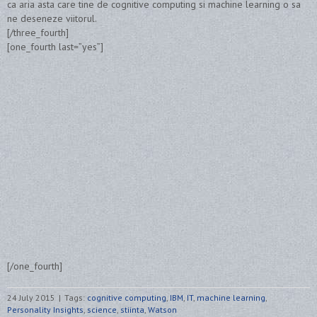
ca aria asta care tine de cognitive computing si machine learning o sa
ne deseneze viitorul.
[/three_fourth]
[one_fourth last=”yes”]
[/one_fourth]
24 July 2015
|
Tags:
cognitive computing
,
IBM
,
IT
,
machine learning
,
Personality Insights
,
science
,
stiinta
,
Watson