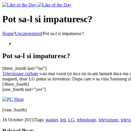
Toggle
SlidingBar
Area
Pot sa-l si impaturesc?
Home
/
Uncategorized
/
Pot sa-l si impaturesc?
Pot sa-l si impaturesc?
[three_fourth last=”no”]
Televizoare curbate
s-au mai vazut (si inca nu m-am lamurit daca ma a
magneti, doar LG putea sa inventeze. Dupa care o sa vina Samsung si o 
[/three_fourth]
[one_fourth last=”yes”]
[/one_fourth]
16 October 2015
|
Tags:
gadget
,
led
,
LG
,
tehnologie
,
televiziune
,
telev
Related Posts