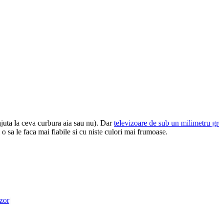
juta la ceva curbura aia sau nu). Dar
televizoare de sub un milimetru g
sa le faca mai fiabile si cu niste culori mai frumoase.
izor
|