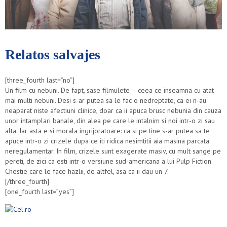
Relatos salvajes
[three_fourth last=”no”]
Un film cu nebuni. De fapt, sase filmulete – ceea ce inseamna cu atat
mai multi nebuni. Desi s-ar putea sa le fac o nedreptate, ca ei n-au
neaparat niste afectiuni clinice, doar ca ii apuca brusc nebunia din cauza
unor intamplari banale, din alea pe care le intalnim si noi intr-o zi sau
alta. Iar asta e si morala ingrijoratoare: ca si pe tine s-ar putea sa te
apuce intr-o zi crizele dupa ce iti ridica nesimtitii aia masina parcata
neregulamentar. In film, crizele sunt exagerate masiv, cu mult sange pe
pereti, de zici ca esti intr-o versiune sud-americana a lui Pulp Fiction.
Chestie care le face hazlii, de altfel, asa ca ii dau un 7.
[/three_fourth]
[one_fourth last=”yes”]