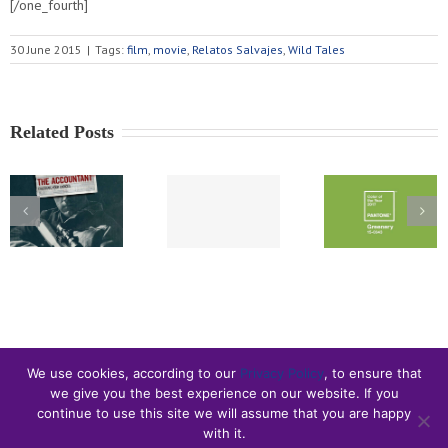
[/one_fourth]
30 June 2015
|
Tags:
film
,
movie
,
Relatos Salvajes
,
Wild Tales
Related Posts
We use cookies, according to our
Privacy Policy
, to ensure that
we give you the best experience on our website. If you
continue to use this site we will assume that you are happy
with it.