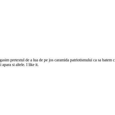
asim pretextul de a lua de pe jos caramida patriotismului ca sa batem cu
ara si altele. I like it.