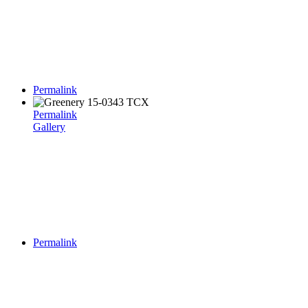
Permalink
Permalink
Gallery
Permalink