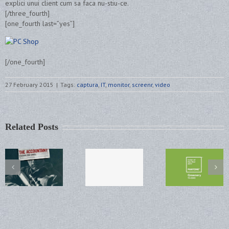
explici unui client cum sa faca nu-stiu-ce.
[/three_fourth]
[one_fourth last=”yes”]
[/one_fourth]
27 February 2015
|
Tags:
captura
,
IT
,
monitor
,
screenr
,
video
Related Posts