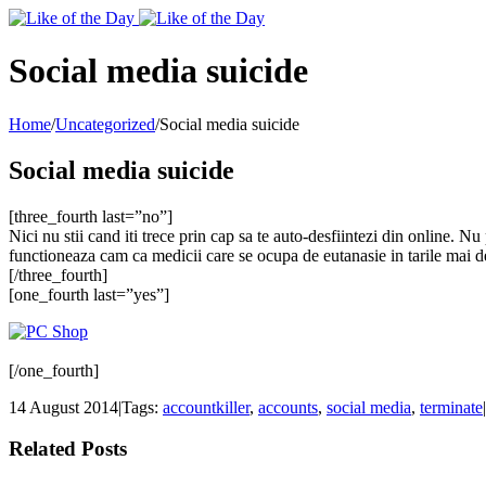
Toggle
SlidingBar
Area
Social media suicide
Home
/
Uncategorized
/
Social media suicide
Social media suicide
[three_fourth last=”no”]
Nici nu stii cand iti trece prin cap sa te auto-desfiintezi din online. Nu
functioneaza cam ca medicii care se ocupa de eutanasie in tarile mai de
[/three_fourth]
[one_fourth last=”yes”]
[/one_fourth]
14 August 2014
|
Tags:
accountkiller
,
accounts
,
social media
,
terminate
|
Related Posts