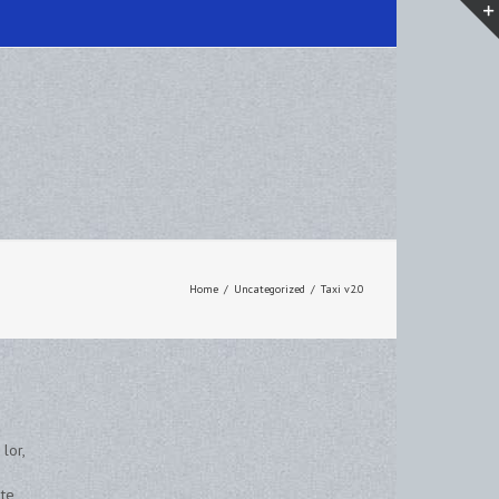
Home
/
Uncategorized
/
Taxi v2.0
lor,
ste