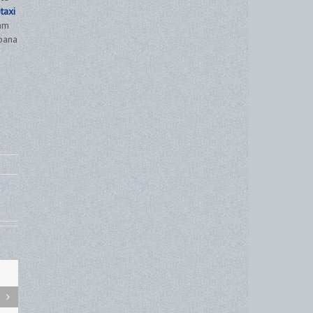
taxi
cam
 pana