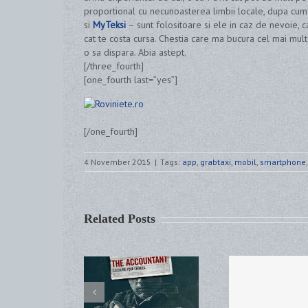
proportional cu necunoasterea limbii locale, dupa cum
si
MyTeksi
– sunt folositoare si ele in caz de nevoie, c
cat te costa cursa. Chestia care ma bucura cel mai mult
o sa dispara. Abia astept.
[/three_fourth]
[one_fourth last=”yes”]
[/one_fourth]
4 November 2015
|
Tags:
app
,
grabtaxi
,
mobil
,
smartphone
Related Posts