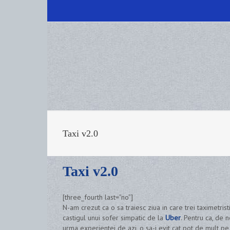
Taxi v2.0
Taxi v2.0
[three_fourth last=”no”]
N-am crezut ca o sa traiesc ziua in care trei taximetris
castigul unui sofer simpatic de la
Uber
. Pentru ca, de n
urma experientei de azi, o sa-i evit cat pot de mult pe t