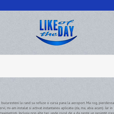
ti bucuresteni la rand sa refuze o cursa pana la aeroport. Ma rog, pierderea 
ervi, mi-am instalat si activat instantaneu aplicatia (da, ma, abia acum). Iar in
aximetristi. Inclusiv prin alte tari, unde riscul de a da peste un nesimtit cre