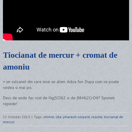
Tiocianat de mercur + cromat de
amoniu
= un vulcanel din care iese un alien. Adica fun. Dupa cum se poate
vedea si mai jos.
Deci: de unde fac rost de Hg(SCN)2 si de (NH4)2CrO4? Spuneti
repede!
21 October 2013
|
Tags:
chimie
,
like
,
pharaoh serpent
,
reactie
,
tiocianat de
mercur