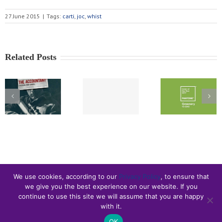
27 June 2015
|
Tags:
carti
,
joc
,
whist
Related Posts
We use cookies, according to our
Privacy Policy
, to ensure that
we give you the best experience on our website. If you
continue to use this site we will assume that you are happy
with it.
© Gabriel Butnaru
OK