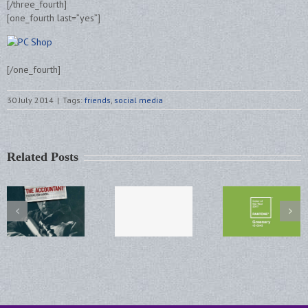
[/three_fourth]
[one_fourth last=”yes”]
[/one_fourth]
30 July 2014
|
Tags:
friends
,
social media
Related Posts