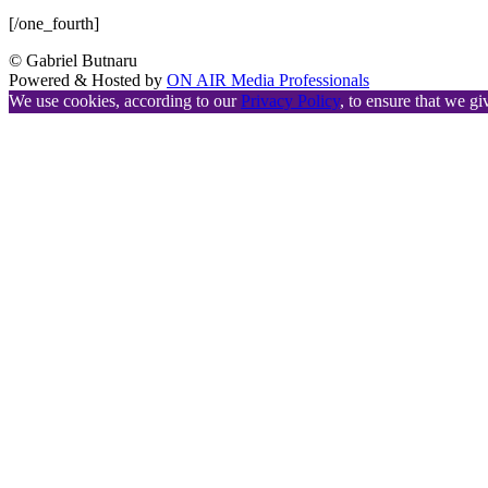
[/one_fourth]
© Gabriel Butnaru
Powered & Hosted by
ON AIR Media Professionals
We use cookies, according to our
Privacy Policy
, to ensure that we gi