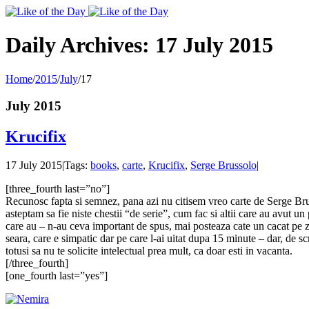
Toggle
SlidingBar
Area
Daily Archives:
17 July 2015
Home
/
2015
/
July
/
17
July 2015
Krucifix
17 July 2015
|
Tags:
books
,
carte
,
Krucifix
,
Serge Brussolo
|
[three_fourth last=”no”]
Recunosc fapta si semnez, pana azi nu citisem vreo carte de Serge Brus
asteptam sa fie niste chestii “de serie”, cum fac si altii care au avut
care au – n-au ceva important de spus, mai posteaza cate un cacat pe z
seara, care e simpatic dar pe care l-ai uitat dupa 15 minute – dar, de 
totusi sa nu te solicite intelectual prea mult, ca doar esti in vacanta.
[/three_fourth]
[one_fourth last=”yes”]