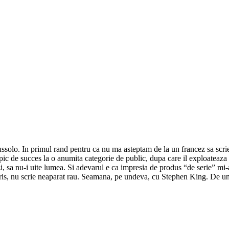
solo. In primul rand pentru ca nu ma asteptam de la un francez sa scrie 
 un pic de succes la o anumita categorie de public, dupa care il exploatea
i, sa nu-i uite lumea. Si adevarul e ca impresia de produs “de serie” mi
scris, nu scrie neaparat rau. Seamana, pe undeva, cu Stephen King. De un