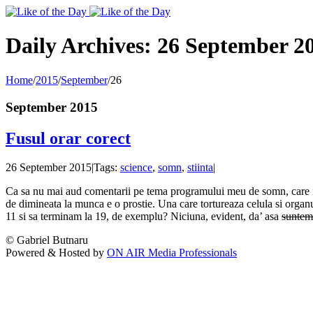
Toggle
SlidingBar
Area
Daily Archives:
26 September 2
Home
/
2015
/
September
/
26
September 2015
Fusul orar corect
26 September 2015
|
Tags:
science
,
somn
,
stiinta
|
Ca sa nu mai aud comentarii pe tema programului meu de somn, care in
de dimineata la munca e o prostie. Una care tortureaza celula si organ
11 si sa terminam la 19, de exemplu? Niciuna, evident, da’ asa
suntem
© Gabriel Butnaru
Powered & Hosted by
ON AIR Media Professionals