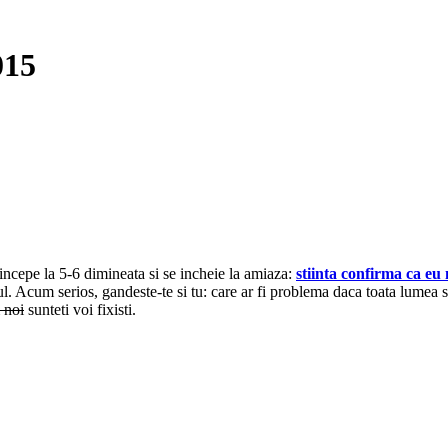
015
cepe la 5-6 dimineata si se incheie la amiaza:
stiinta confirma ca eu
ul. Acum serios, gandeste-te si tu: care ar fi problema daca toata lumea
 noi
sunteti voi fixisti.