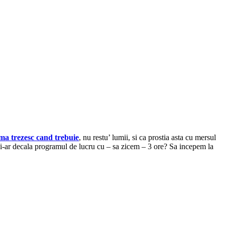
 ma trezesc cand trebuie
, nu restu’ lumii, si ca prostia asta cu mersul
 si-ar decala programul de lucru cu – sa zicem – 3 ore? Sa incepem la