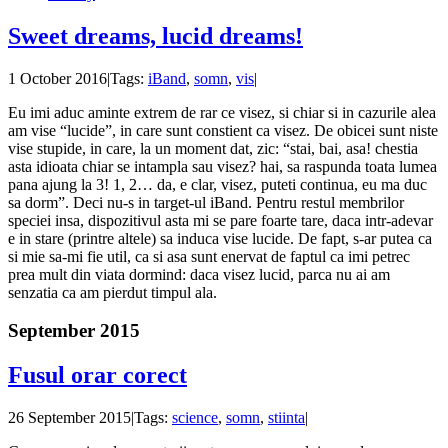
Sweet dreams, lucid dreams!
1 October 2016
|
Tags:
iBand
,
somn
,
vis
|
Eu imi aduc aminte extrem de rar ce visez, si chiar si in cazurile alea
am vise “lucide”, in care sunt constient ca visez. De obicei sunt niste
vise stupide, in care, la un moment dat, zic: “stai, bai, asa! chestia
asta idioata chiar se intampla sau visez? hai, sa raspunda toata lumea
pana ajung la 3! 1, 2… da, e clar, visez, puteti continua, eu ma duc
sa dorm”. Deci nu-s in target-ul iBand. Pentru restul membrilor
speciei insa, dispozitivul asta mi se pare foarte tare, daca intr-adevar
e in stare (printre altele) sa induca vise lucide. De fapt, s-ar putea ca
si mie sa-mi fie util, ca si asa sunt enervat de faptul ca imi petrec
prea mult din viata dormind: daca visez lucid, parca nu ai am
senzatia ca am pierdut timpul ala.
September 2015
Fusul orar corect
26 September 2015
|
Tags:
science
,
somn
,
stiinta
|