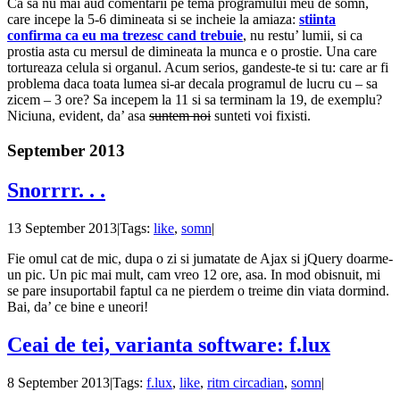
Ca sa nu mai aud comentarii pe tema programului meu de somn,
care incepe la 5-6 dimineata si se incheie la amiaza:
stiinta
confirma ca eu ma trezesc cand trebuie
, nu restu’ lumii, si ca
prostia asta cu mersul de dimineata la munca e o prostie. Una care
tortureaza celula si organul. Acum serios, gandeste-te si tu: care ar fi
problema daca toata lumea si-ar decala programul de lucru cu – sa
zicem – 3 ore? Sa incepem la 11 si sa terminam la 19, de exemplu?
Niciuna, evident, da’ asa
suntem noi
sunteti voi fixisti.
September 2013
Snorrrr. . .
13 September 2013
|
Tags:
like
,
somn
|
Fie omul cat de mic, dupa o zi si jumatate de Ajax si jQuery doarme-
un pic. Un pic mai mult, cam vreo 12 ore, asa. In mod obisnuit, mi
se pare insuportabil faptul ca ne pierdem o treime din viata dormind.
Bai, da’ ce bine e uneori!
Ceai de tei, varianta software: f.lux
8 September 2013
|
Tags:
f.lux
,
like
,
ritm circadian
,
somn
|