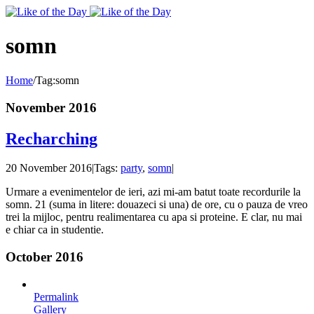
Toggle
SlidingBar
Area
somn
Home
/
Tag:
somn
November 2016
Recharching
20 November 2016
|
Tags:
party
,
somn
|
Urmare a evenimentelor de ieri, azi mi-am batut toate recordurile la
somn. 21 (suma in litere: douazeci si una) de ore, cu o pauza de vreo
trei la mijloc, pentru realimentarea cu apa si proteine. E clar, nu mai
e chiar ca in studentie.
October 2016
Permalink
Gallery