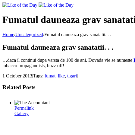
Toggle
SlidingBar
Area
Fumatul dauneaza grav sanatatii.
Home
/
Uncategorized
/
Fumatul dauneaza grav sanatatii. . .
Fumatul dauneaza grav sanatatii. . .
…daca il continui dupa varsta de 100 de ani. Dovada vie se numeste
tobacco propagandists, buzz off!
1 October 2013
|
Tags:
fumat
,
like
,
tigari
|
Related Posts
Permalink
Gallery