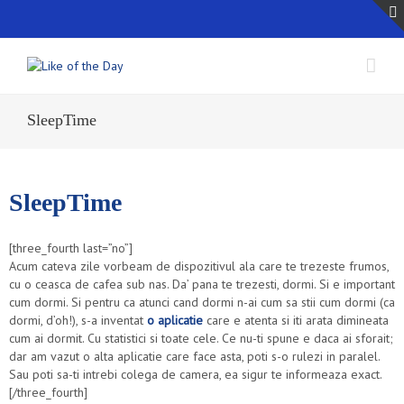
SleepTime
SleepTime
[three_fourth last=”no”]
Acum cateva zile vorbeam de dispozitivul ala care te trezeste frumos,
cu o ceasca de cafea sub nas. Da’ pana te trezesti, dormi. Si e important
cum dormi. Si pentru ca atunci cand dormi n-ai cum sa stii cum dormi (ca
dormi, d’oh!), s-a inventat
o aplicatie
care e atenta si iti arata dimineata
cum ai dormit. Cu statistici si toate cele. Ce nu-ti spune e daca ai sforait;
dar am vazut o alta aplicatie care face asta, poti s-o rulezi in paralel.
Sau poti sa-ti intrebi colega de camera, ea sigur te informeaza exact.
[/three_fourth]