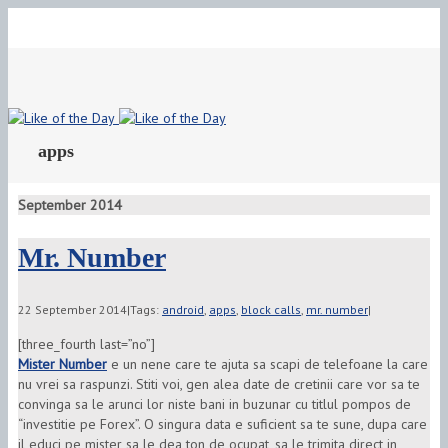
Toggle
Sliding
Area
apps
September 2014
Mr. Number
22 September 2014
|
Tags:
android
,
apps
,
block calls
,
mr. number
|
[three_fourth last=”no”]
Mister Number
e un nene care te ajuta sa scapi de telefoane la care
nu vrei sa raspunzi. Stiti voi, gen alea date de cretinii care vor sa te
convinga sa le arunci lor niste bani in buzunar cu titlul pompos de
“investitie pe Forex”. O singura data e suficient sa te sune, dupa care
il educi pe mister sa le dea ton de ocupat, sa le trimita direct in