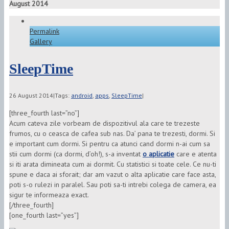
August 2014
Permalink
Gallery
SleepTime
26 August 2014
|
Tags:
android
,
apps
,
SleepTime
|
[three_fourth last=”no”]
Acum cateva zile vorbeam de dispozitivul ala care te trezeste
frumos, cu o ceasca de cafea sub nas. Da’ pana te trezesti, dormi. Si
e important cum dormi. Si pentru ca atunci cand dormi n-ai cum sa
stii cum dormi (ca dormi, d’oh!), s-a inventat
o aplicatie
care e atenta
si iti arata dimineata cum ai dormit. Cu statistici si toate cele. Ce nu-ti
spune e daca ai sforait; dar am vazut o alta aplicatie care face asta,
poti s-o rulezi in paralel. Sau poti sa-ti intrebi colega de camera, ea
sigur te informeaza exact.
[/three_fourth]
[one_fourth last=”yes”]