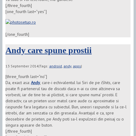
[/three_fourth]
[one_fourth last=”yes”]
[/one_fourth]
Andy care spune prostii
13 September 2014
|
Tags:
android
,
andy
,
apps
|
[three_fourth last=”no”]
Da, exact asa:
Andy
, care-i echivalentul lui Siri de pe iShits, care
poate fi partenerul tau de discutii daca n-ai cu cine altcineva sa
vorbesti, iar de tine te-ai plictisit, si care spune numa’ prostii. E
distractiv, ca un prieten usor matol care aude cu aproximatie si
raspunde fara legatura cu subiectul. Bun, uneori raspunde si la ce-l
intrebi, dar am senzatia ca din greseala. Avantajul e ca, spre
deosebire de prieten, pe Andy poti sa-l expulzezi din peisaj cu o
singura apasare de buton.
[/three_fourth]