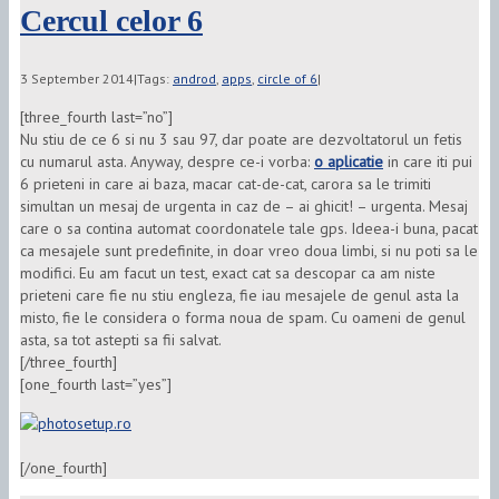
Cercul celor 6
3 September 2014
|
Tags:
androd
,
apps
,
circle of 6
|
[three_fourth last=”no”]
Nu stiu de ce 6 si nu 3 sau 97, dar poate are dezvoltatorul un fetis
cu numarul asta. Anyway, despre ce-i vorba:
o aplicatie
in care iti pui
6 prieteni in care ai baza, macar cat-de-cat, carora sa le trimiti
simultan un mesaj de urgenta in caz de – ai ghicit! – urgenta. Mesaj
care o sa contina automat coordonatele tale gps. Ideea-i buna, pacat
ca mesajele sunt predefinite, in doar vreo doua limbi, si nu poti sa le
modifici. Eu am facut un test, exact cat sa descopar ca am niste
prieteni care fie nu stiu engleza, fie iau mesajele de genul asta la
misto, fie le considera o forma noua de spam. Cu oameni de genul
asta, sa tot astepti sa fii salvat.
[/three_fourth]
[one_fourth last=”yes”]
[/one_fourth]