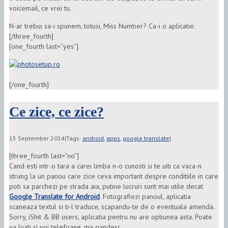
voicemail, ce vrei tu.
N-ar trebui sa-i spunem, totusi, Miss Number? Ca-i o aplicatie.
[/three_fourth]
[one_fourth last=”yes”]
[/one_fourth]
Ce zice, ce zice?
15 September 2014
|
Tags:
android
,
apps
,
google translate
|
[three_fourth last=”no”]
Cand esti intr-o tara a carei limba n-o cunosti si te uiti ca vaca-n
strung la un panou care zice ceva important despre conditiile in care
poti sa parchezi pe strada aia, putine lucruri sunt mai utile decat
Google Translate for Android
. Fotografiezi panoul, aplicatia
scaneaza textul si ti-l traduce, scapandu-te de o eventuala amenda.
Sorry, iShit & BB users, aplicatia pentru nu are optiunea asta. Poate
va luati si voi telefoane, ma gandesc.