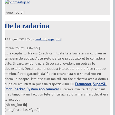
[/one_fourth]
De la radacina
17 August 2014
|
Tags:
android
,
apps
,
root
|
[three_fourth last=”no”]
Cu exceptia lui Nexus (cred), cam toate telefoanele vin cu diverse
tampenii de aplicatii/jocuri/etc. pe care producatorul le considera
utile. Si care, evident, nu-s. Si pe care, evident, nu poti sa le
dezinstalezi. Decat daca iei decizia inteleapta de a-ti face root pe
telefon. Pierzi garantia, da’ fix din cauza asta n-o sa mai pot eu
dormi la noapte. Intelept cum ma stii, am facut chestia asta a doua zi
dupa ce am intrat in posesia dispozitivului. Cu
Framaroot
,
SuperSU
,
Root Checker
,
System app remover
si cateva minute din pretiosul
meu timp, mi-am facut un telefon curat, rapid si mai smart decat era
la inceput.
[/three_fourth]
[one_fourth last=”yes”]