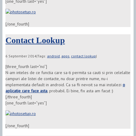
[one_fourth last=”yes”]
[/one_fourth]
Contact Lookup
6 September 2014
|
Tags:
android
,
apps
,
contact lookup
|
[three_fourth last=”no”]
N-am inteles de ce functia care sa-ti permita sa cauti si prin celelalte
campuri ale listei de contacte, nu doar printre nume, nu-i
implementata default in android. Ca sa fii nevoit sa mai instalezi
o
aplicatie care face asta
, probabil. Ei bine, fix asta am facut :)
[/three_fourth]
[one_fourth last=”yes”]
[/one_fourth]