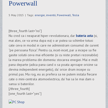
Powerwall
5 May 2015
|
Tags:
energie
,
inventii
,
Powerwall
,
Tesla
[three_fourth last=”no”]
Nu cred ca-i neaparat hiper-revolutionara, dar
bateria asta
(si,
mai ales, ce va urma dupa ea) s-ar putea sa schimbe totusi
cate ceva in modul in care ne administram consumul de curent
“pe persoana fizica”. Pentru ca, incet-incet, par a incepe sa fie
gasite solutii ceva mai eficiente (si cu niste preturi rezonabile)
la marea problema din domeniu: stocarea enegiei. Mai e mult
pana departe (adica pana cand o sa poata aproape oricine sa
devina independent energetic), da’ orice drum incepe cu
primul pas. Ma rog, eu as prefera sa ne putem instala fiecare
cate o mini-centrala atomoelectrica, da’ hai sa le mai dam o
sansa si bateriilor.
[/three_fourth]
[one_fourth last=”yes”]