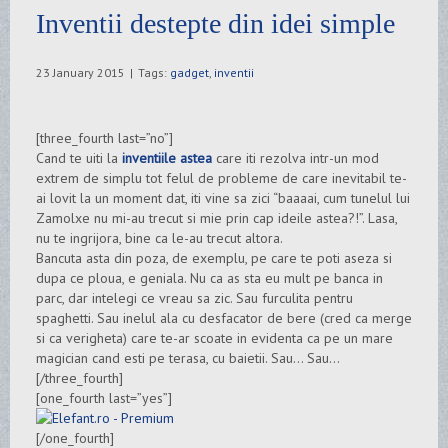
Inventii destepte din idei simple
23 January 2015
|
Tags:
gadget
,
inventii
[three_fourth last=”no”]
Cand te uiti la
inventiile astea
care iti rezolva intr-un mod
extrem de simplu tot felul de probleme de care inevitabil te-
ai lovit la un moment dat, iti vine sa zici “baaaai, cum tunelul lui
Zamolxe nu mi-au trecut si mie prin cap ideile astea?!”. Lasa,
nu te ingrijora, bine ca le-au trecut altora.
Bancuta asta din poza, de exemplu, pe care te poti aseza si
dupa ce ploua, e geniala. Nu ca as sta eu mult pe banca in
parc, dar intelegi ce vreau sa zic. Sau furculita pentru
spaghetti. Sau inelul ala cu desfacator de bere (cred ca merge
si ca verigheta) care te-ar scoate in evidenta ca pe un mare
magician cand esti pe terasa, cu baietii. Sau… Sau…
[/three_fourth]
[one_fourth last=”yes”]
[/one_fourth]