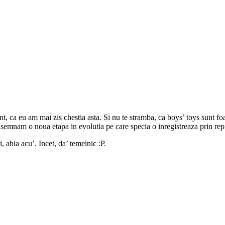
ent, ca eu am mai zis chestia asta. Si nu te stramba, ca boys’ toys sunt 
semnam o noua etapa in evolutia pe care specia o inregistreaza prin repr
, abia acu’. Incet, da’ temeinic :P.