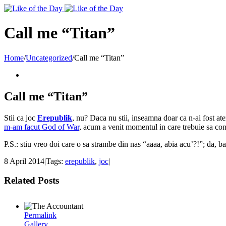
Toggle
SlidingBar
Area
Call me “Titan”
Home
/
Uncategorized
/
Call me “Titan”
Call me “Titan”
Stii ca joc
Erepublik
, nu? Daca nu stii, inseamna doar ca n-ai fost at
m-am facut God of War
, acum a venit momentul in care trebuie sa con
P.S.: stiu vreo doi care o sa strambe din nas “aaaa, abia acu’?!”; da, bai
8 April 2014
|
Tags:
erepublik
,
joc
|
Related Posts
Permalink
Gallery