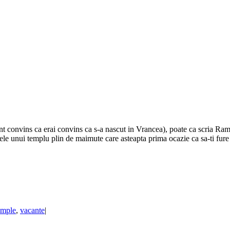
convins ca erai convins ca s-a nascut in Vrancea), poate ca scria Ramaya
alele unui templu plin de maimute care asteapta prima ocazie ca sa-ti fure
emple
,
vacante
|