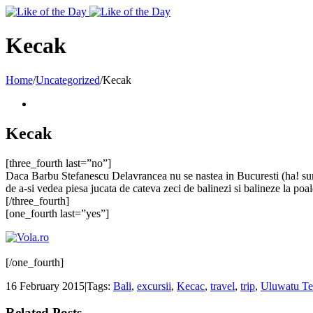
Toggle
SlidingBar
Area
Kecak
Home
/
Uncategorized
/
Kecak
Kecak
[three_fourth last=”no”]
Daca Barbu Stefanescu Delavrancea nu se nastea in Bucuresti (ha! sunt 
de a-si vedea piesa jucata de cateva zeci de balinezi si balineze la po
[/three_fourth]
[one_fourth last=”yes”]
[/one_fourth]
16 February 2015
|
Tags:
Bali
,
excursii
,
Kecac
,
travel
,
trip
,
Uluwatu T
Related Posts