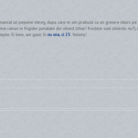
 mancat un pepene intreg, dupa care m-am prabusit ca un greiere intors pe
mai ramas in frigider jumatate din obiect (chiar! fructele sunt obiecte, nu?),
tepte. Ei bine, am gasit. Si
nu una, ci 25
. Yummy!