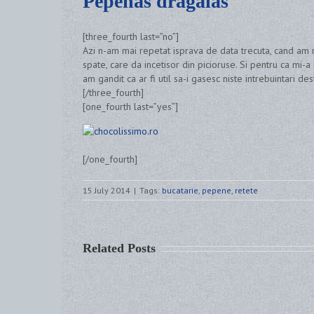
Pepenas dragalas
[three_fourth last=”no”]
Azi n-am mai repetat isprava de data trecuta, cand am
spate, care da incetisor din picioruse. Si pentru ca mi-a 
am gandit ca ar fi util sa-i gasesc niste intrebuintari des
[/three_fourth]
[one_fourth last=”yes”]
[/one_fourth]
15 July 2014
|
Tags:
bucatarie
,
pepene
,
retete
Related Posts