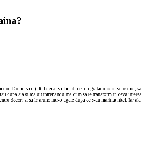
gaina?
ici un Dumnezeu (altul decat sa faci din el un gratar inodor si insipid, sa
 stau dupa aia si ma uit intrebandu-ma cum sa le transform in ceva intere
entru decor) si sa le arunc intr-o tigaie dupa ce s-au marinat nitel. Iar al