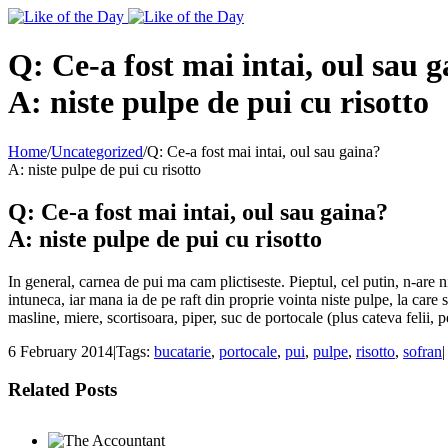
Toggle
SlidingBar
Area
Q: Ce-a fost mai intai, oul sau 
A: niste pulpe de pui cu risotto
Home
/
Uncategorized
/
Q: Ce-a fost mai intai, oul sau gaina?
A: niste pulpe de pui cu risotto
Q: Ce-a fost mai intai, oul sau gaina?
A: niste pulpe de pui cu risotto
In general, carnea de pui ma cam plictiseste. Pieptul, cel putin, n-are n
intuneca, iar mana ia de pe raft din proprie vointa niste pulpe, la care
masline, miere, scortisoara, piper, suc de portocale (plus cateva felii, p
6 February 2014
|
Tags:
bucatarie
,
portocale
,
pui
,
pulpe
,
risotto
,
sofran
|
Related Posts