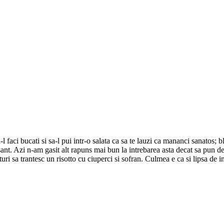
-l faci bucati si sa-l pui intr-o salata ca sa te lauzi ca mananci sanatos;
sant. Azi n-am gasit alt rapuns mai bun la intrebarea asta decat sa pun d
aturi sa trantesc un risotto cu ciuperci si sofran. Culmea e ca si lipsa de 