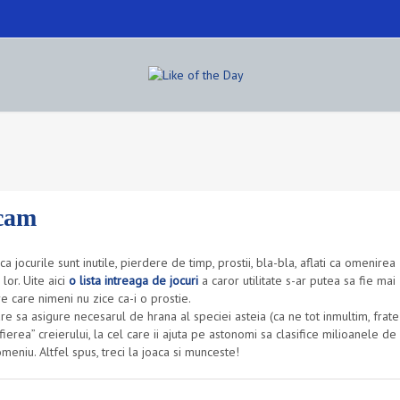
ucam
jocurile sunt inutile, pierdere de timp, prostii, bla-bla, aflati ca omenirea
lor. Uite aici
o lista intreaga de jocuri
a caror utilitate s-ar putea sa fie mai
e care nimeni nu zice ca-i o prostie.
care sa asigure necesarul de hrana al speciei asteia (ca ne tot inmultim, frate
afierea” creierului, la cel care ii ajuta pe astonomi sa clasifice milioanele de
omeniu. Altfel spus, treci la joaca si munceste!