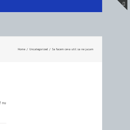
T
S
A
Home
/
Uncategorized
/
Sa facem ceva util: sa ne jucam
! nu