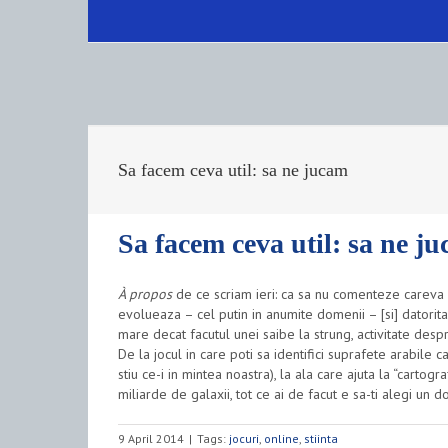
Sa facem ceva util: sa ne jucam
Sa facem ceva util: sa ne j
À propos
de ce scriam ieri: ca sa nu comenteze careva ca 
evolueaza – cel putin in anumite domenii – [si] datorita 
mare decat facutul unei saibe la strung, activitate despr
De la jocul in care poti sa identifici suprafete arabile 
stiu ce-i in mintea noastra), la ala care ajuta la “cartogr
miliarde de galaxii, tot ce ai de facut e sa-ti alegi un d
9 April 2014
|
Tags:
jocuri
,
online
,
stiinta