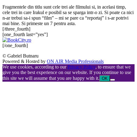
Fragmentele din titlu sunt cele trei ale filmului si, in acelasi timp,
cele trei in care Irakul e posibil sa se sparga intr-o zi. Si poate ca nici
n-ar trebui sa-i spun “film” – mi se pare ca “reportaj” i s-ar potrivi
mai bine. Si primeste un 7 pentru asta.
[/three_fourth]
[one_fourth last=”yes”]
[/one_fourth]
© Gabriel Butnaru
Powered & Hosted by
ON AIR Media Professionals
We use cookies, according to our
Privacy Policy
, to ensure that we
give you the best experience on our website. If you continue to use
this site we will assume that you are happy with it.
OK