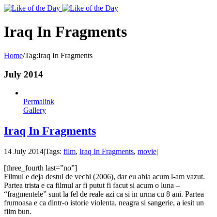
Toggle
SlidingBar
Area
Iraq In Fragments
Home
/
Tag:
Iraq In Fragments
July 2014
Permalink
Gallery
Iraq In Fragments
14 July 2014
|
Tags:
film
,
Iraq In Fragments
,
movie
|
[three_fourth last=”no”]
Filmul e deja destul de vechi (2006), dar eu abia acum l-am vazut.
Partea trista e ca filmul ar fi putut fi facut si acum o luna –
“fragmentele” sunt la fel de reale azi ca si in urma cu 8 ani. Partea
frumoasa e ca dintr-o istorie violenta, neagra si sangerie, a iesit un
film bun.